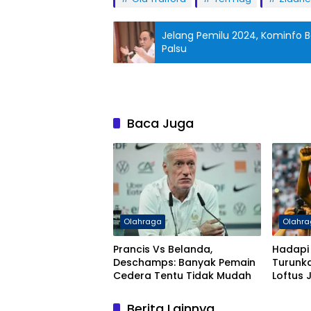
Jelang Pemilu 2024, Kominfo B
Palsu
Baca Juga
Olahraga
Olahr
Prancis Vs Belanda,
Hadapi 
Deschamps: Banyak Pemain
Turunka
Cedera Tentu Tidak Mudah
Loftus
Berita Lainnya