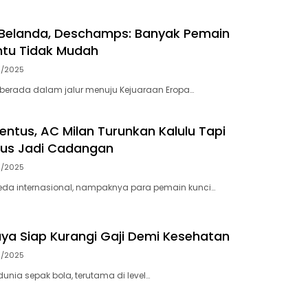
 Belanda, Deschamps: Banyak Pemain
ntu Tidak Mudah
6/2025
 berada dalam jalur menuju Kejuaraan Eropa…
entus, AC Milan Turunkan Kalulu Tapi
tus Jadi Cadangan
6/2025
eda internasional, nampaknya para pemain kunci…
Saya Siap Kurangi Gaji Demi Kesehatan
6/2025
unia sepak bola, terutama di level…