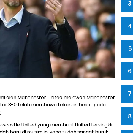
3
4
5
6
7
ami oleh Manchester United melawan Manchester
 skor 3-0 telah membawa tekanan besar pada
g.
8
wcastle United yang membuat United tersingkir
ndah baru di musim ini yang sudah sangat buruk.