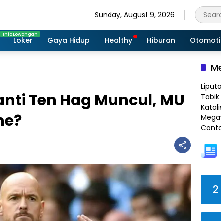
Sunday, August 9, 2026
Loker
Gaya Hidup
Healthy
Hiburan
Otomoti
Me
Liput
ti Ten Hag Muncul, MU
Tabik 
Katali
ne?
Megaw
Conto
2