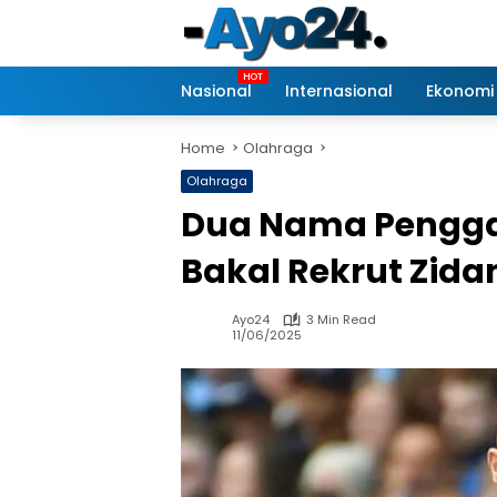
Skip
to
content
Nasional
Internasional
Ekonomi
Home
Olahraga
Olahraga
Dua Nama Penggan
Bakal Rekrut Zida
Ayo24
3 Min Read
11/06/2025