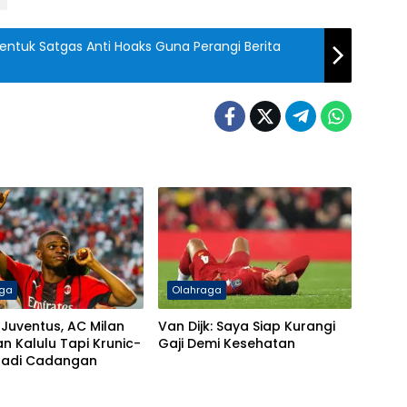
entuk Satgas Anti Hoaks Guna Perangi Berita
aga
Olahraga
Juventus, AC Milan
Van Dijk: Saya Siap Kurangi
n Kalulu Tapi Krunic-
Gaji Demi Kesehatan
 Jadi Cadangan