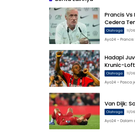
Prancis Vs
Cedera Te
Olahraga
11/0
Ayo24 – Prancis
Hadapi Juv
Krunic-Lof
Olahraga
11/0
Ayo24 – Pasca j
Van Dijk: 
Olahraga
11/0
Ayo24 – Dalam d