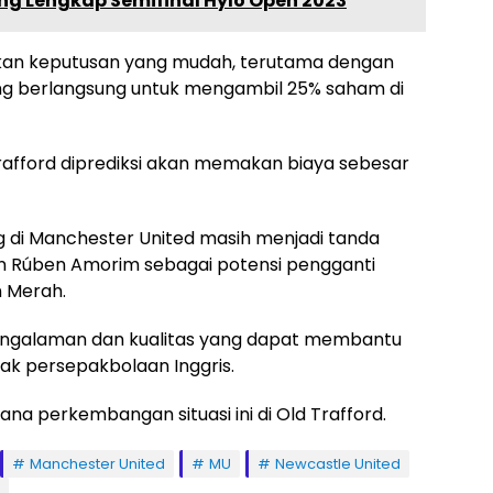
g Lengkap Semifinal Hylo Open 2023
ukan keputusan yang mudah, terutama dengan
ang berlangsung untuk mengambil 25% saham di
Trafford diprediksi akan memakan biaya sebesar
 di Manchester United masih menjadi tanda
an Rúben Amorim sebagai potensi pengganti
 Merah.
ngalaman dan kualitas yang dapat membantu
ak persepakbolaan Inggris.
na perkembangan situasi ini di Old Trafford.
Manchester United
MU
Newcastle United