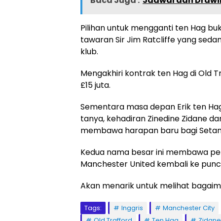
Baca Juga :
Jadwal dan Drawin
Pilihan untuk mengganti ten Hag b
tawaran Sir Jim Ratcliffe yang sed
klub.
Mengakhiri kontrak ten Hag di Old 
£15 juta.
Sementara masa depan Erik ten Hag
tanya, kehadiran Zinedine Zidane d
membawa harapan baru bagi Setan
Kedua nama besar ini membawa pe
Manchester United kembali ke punc
Akan menarik untuk melihat bagaima
Tags:
Inggris
Manchester City
Old Trafford
Ten Hag
Zidane