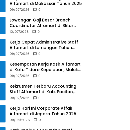
Alfamart di Makassar Tahun 2025
09/07/2026
0
Lowongan Gaji Besar Branch
Coordinator Alfamart di Blitar
Tahun 2025
10/07/2026
0
Kerja Cepat Administrative Staff
Alfamart di Lamongan Tahun
2025
09/07/2026
0
Kesempatan Kerja Kasir Alfamart
di Kota Tidore Kepulauan, Maluku
Utara Tahun 2025
09/07/2026
0
Rekrutmen Terbaru Accounting
Staff Alfamart di Kab. Pacitan,
Jawa Timur Tahun 2025
09/07/2026
0
Kerja Hari Ini Corporate Affair
Alfamart di Jepara Tahun 2025
09/08/2026
0